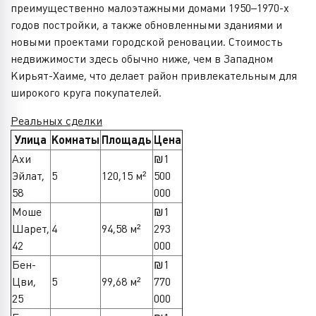
преимущественно малоэтажными домами 1950–1970-х
годов постройки, а также обновленными зданиями и
новыми проектами городской реновации. Стоимость
недвижимости здесь обычно ниже, чем в Западном
Кирьят-Хаиме, что делает район привлекательным для
широкого круга покупателей.
Реальных сделки
Улица
Комнаты
Площадь
Цена
Ахи
₪1
Эйлат,
5
120,15 м²
500
58
000
Моше
₪1
Шарет,
4
94,58 м²
293
42
000
Бен-
₪1
Цви,
5
99,68 м²
770
25
000