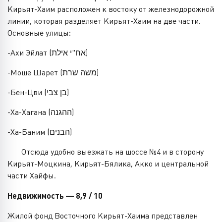
Кирьят-Хаим расположен к востоку от железнодорожной
линии, которая разделяет Кирьят-Хаим на две части.
Основные улицы:
-Ахи Эйлат (אח"י אילת)
-Моше Шарет (משה שרת)
-Бен-Цви (בן צבי)
-Ха-Хагана (ההגנה)
-Ха-Баним (הבנים)
Отсюда удобно выезжать на шоссе №4 и в сторону
Кирьят-Моцкина, Кирьят-Бялика, Акко и центральной
части Хайфы.
Недвижимость — 8,9 / 10
Жилой фонд Восточного Кирьят-Хаима представлен