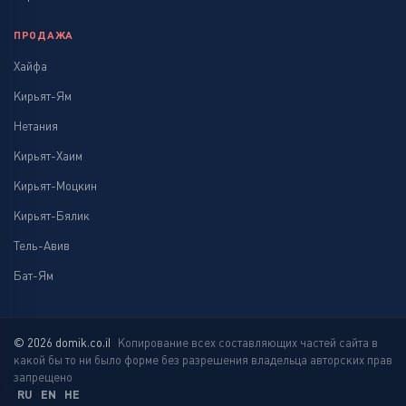
ПРОДАЖА
Хайфа
Кирьят-Ям
Нетания
Кирьят-Хаим
Кирьят-Моцкин
Кирьят-Бялик
Тель-Авив
Бат-Ям
© 2026 domik.co.il
Копирование всех составляющих частей сайта в
какой бы то ни было форме без разрешения владельца авторских прав
запрещено
RU
EN
HE