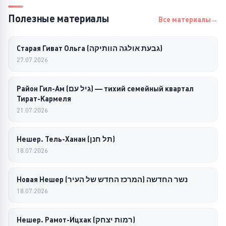
Полезные материалы
Все материалы
Старая Гиват Ольга (גבעת אולגה הוותיקה)
27.07.2026
Район Гил-Ам (גיל עם) — тихий семейный квартал
Тират-Кармеля
21.07.2026
Нешер. Тель-Ханан (תל חנן)
18.07.2026
Новая Нешер נשר החדשה (המרכז החדש של העיר)
18.07.2026
Нешер. Рамот-Ицхак (רמות יצחק)