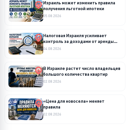
Израиль может изменить правила
получения льготной ипотеки
05.08.2026
Налоговая Израиля усиливает
контроль за доходами от аренды
квартир
04.08.2026
В Израиле растет число владельцев
большого количества квартир
02.08.2026
«Цена для новосела» меняет
правила
02.08.2026