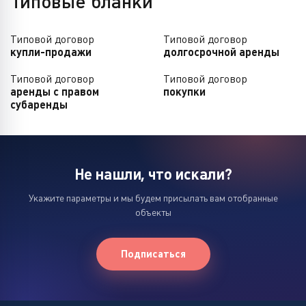
Типовые бланки
Гиватаим
Димона
Типовой договор
Типовой договор
купли-продажи
долгосрочной аренды
Иерусалим
Типовой договор
Типовой договор
Кармиэль
аренды с правом
покупки
субаренды
Кирьят-Ата
Кирьят-Бялик
Кирьят-Моцкин
Не нашли, что искали?
Укажите параметры и мы будем присылать вам отобранные
Кирьят-Ям
объекты
Кфар-Сава
Лод
Подписаться
Модиин-Маккабим-Реут
Нагария