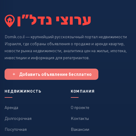
Нетания
Петах-Тиква
Раанана
Domik.co.il — крупнейший русскоязычный портал недвижимости
Израиля, где собраны объявления о продаже и аренде квартир,
Рамат-Ган
новости рынка недвижимости, аналитика цен на жилье, ипотека,
инвестиции и информация для репатриантов.
Реховот
Ришон-ле-Цион
Добавить объявление бесплатно
Тверия
НЕДВИЖИМОСТЬ
КОМПАНИЯ
Тель-Авив
Аренда
О проекте
Хадера
Долгосрочная
Контакты
Хайфа
Посуточная
Вакансии
Холон