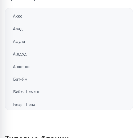
Акко
Арад
Афула
Ашдод
Ашкелон
Бат-Ям
Бейт-Шемеш
Беэр-Шева
Бней-Брак
Герцлия