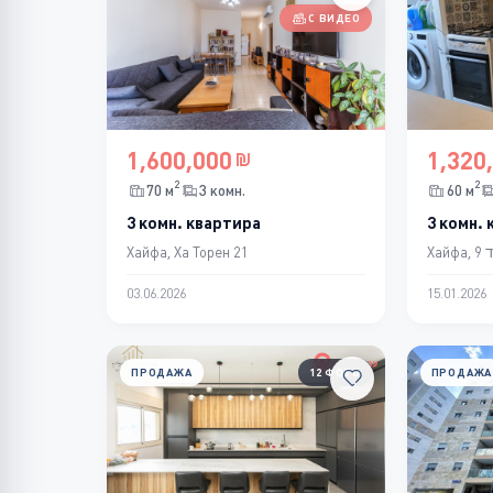
С ВИДЕО
1,600,000
1,320
2
2
70 м
3 комн.
60 м
3 комн. квартира
3 комн.
Хайфа, Ха Торен 21
Ха
03.06.2026
15.01.2026
ПРОДАЖА
12 ФОТО
ПРОДАЖА