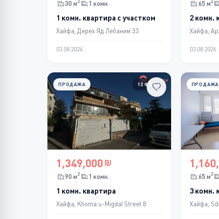
2
2
30 м
1 комн.
65 м
1 комн. квартира с участком
2 комн.
Хайфа, Дерех Яд Лебаним 33
Хайфа, Ар
03.08.2026
03.08.2026
ПРОДАЖА
12 ФОТО
ПРОДАЖА
1,349,000
1,160
2
2
90 м
1 комн.
65 м
1 комн. квартира
3 комн.
Хайфа, Khoma u-Migdal Street 8
Хайфа, Sd