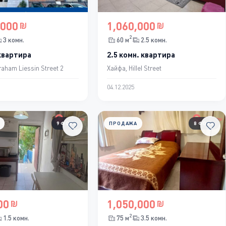
,000
1,060,000
2
3 комн.
60 м
2.5 комн.
 квартира
2.5 комн. квартира
aham Liessin Street 2
Хайфа, Hillel Street
04.12.2025
9 ФОТО
ПРОДАЖА
8 ФОТО
00
1,050,000
2
1.5 комн.
75 м
3.5 комн.