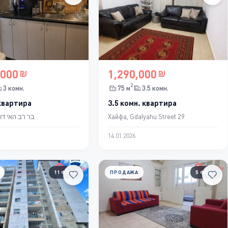
,000
1,290,000
2
3 комн.
75 м
3.5 комн.
 квартира
3.5 комн. квартира
йфа, בר רב האי דוד 9
Хайфа, Gdalyahu Street 29
14.01.2026
11 ФОТО
ПРОДАЖА
5 ФОТО