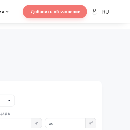
RU
ия
Добавить объявление
ЩАДЬ
2
2
м
м