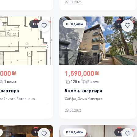
27.07.2026
11 ФОТО
ПРОДАЖА
6 ФОТО
,000
1,590,000
2
1 комн.
120 м
5 комн.
 квартира
5 комн. квартира
рейского батальона
Хайфа, Хома Умигдал
28.06.2026
9 ФОТО
ПРОДАЖА
8 ФОТО