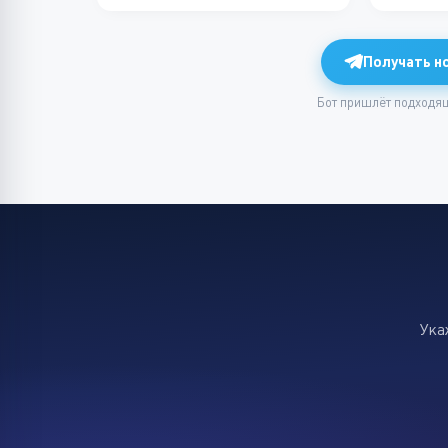
Получать н
Бот пришлёт подходящ
Ука