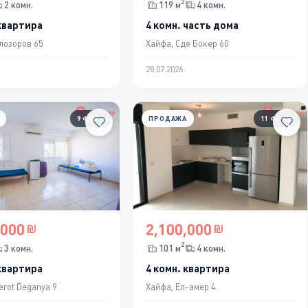
2
2 комн.
119 м
4 комн.
 квартира
4 комн. часть дома
лозоров 65
Хайфа, Сде Бокер 60
28.07.2026
9 ФОТО
ПРОДАЖА
11 ФОТО
,000
2,100,000
2
3 комн.
101 м
4 комн.
 квартира
4 комн. квартира
erot Deganya 9
Хайфа, Ел-амер 4