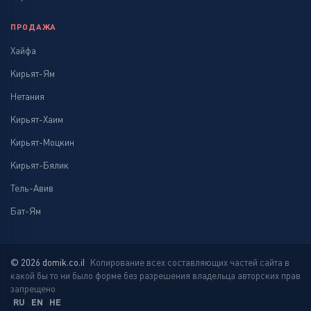
ПРОДАЖА
Хайфа
Кирьят-Ям
Нетания
Кирьят-Хаим
Кирьят-Моцкин
Кирьят-Бялик
Тель-Авив
Бат-Ям
© 2026 domik.co.il
Копирование всех составляющих частей сайта в
какой бы то ни было форме без разрешения владельца авторских прав
запрещено
RU
EN
HE