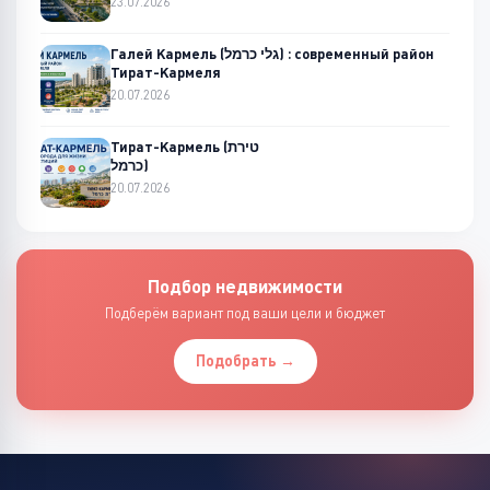
23.07.2026
Галей Кармель (גלי כרמל) : современный район
Тират-Кармеля
20.07.2026
Тират-Кармель (טירת
כרמל)
20.07.2026
Подбор недвижимости
Подберём вариант под ваши цели и бюджет
Подобрать →