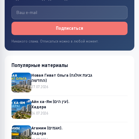
Подписаться
Никакого спама. Отписаться можно в любой момент.
Популярные материалы
Новая Гиват Ольга (גבעת אולגה
החדשה)
27.07.2026
Айн ха-Ям (עין הים).
Хадера
24.07.2026
Агамим (אגמים).
Хадера