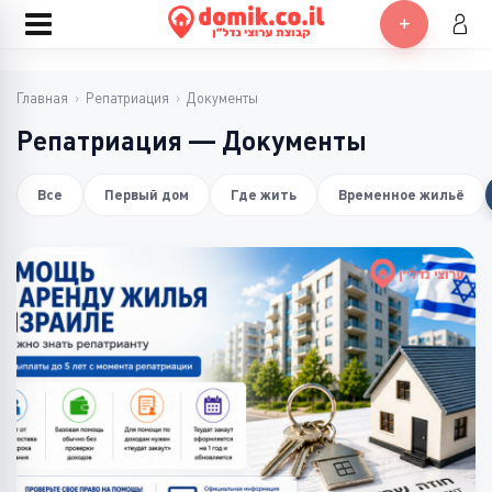
Главная
›
Репатриация
›
Документы
Репатриация — Документы
Все
Первый дом
Где жить
Временное жильё