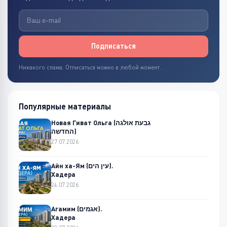
Подписаться
Никакого спама. Отписаться можно в любой момент.
Популярные материалы
Новая Гиват Ольга (גבעת אולגה
החדשה)
27.07.2026
Айн ха-Ям (עין הים).
Хадера
24.07.2026
Агамим (אגמים).
Хадера