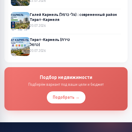
23.07.2026
Галей Кармель (גלי כרמל) : современный район
Тират-Кармеля
20.07.2026
Тират-Кармель (טירת
כרמל)
20.07.2026
Подбор недвижимости
Подберём вариант под ваши цели и бюджет
Подобрать →