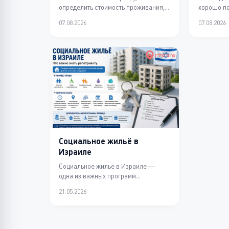
определить стоимость проживания,
хорошо по
организовать заселение, уборку и
краткосро
07.08.2026
07.08.2026
обслуживание госте...
зависит не
Социальное жильё в
Израиле
Социальное жильё в Израиле —
одна из важных программ
поддержки репатриантов и
21.05.2026
малообеспеченных семей. Кто
имее...