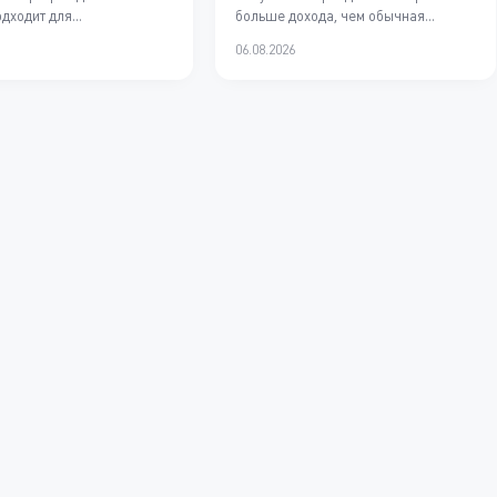
дходит для
больше дохода, чем обычная
чной аренды. Доходность
долгосрочная сдача жилья, но
06.08.2026
 только от площади...
требует постоянного...