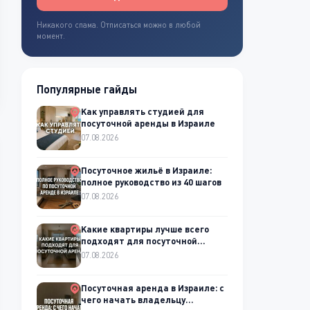
Никакого спама. Отписаться можно в любой
момент.
Популярные гайды
Как управлять студией для
посуточной аренды в Израиле
07.08.2026
Посуточное жильё в Израиле:
полное руководство из 40 шагов
07.08.2026
Какие квартиры лучше всего
подходят для посуточной
аренды
07.08.2026
Посуточная аренда в Израиле: с
чего начать владельцу