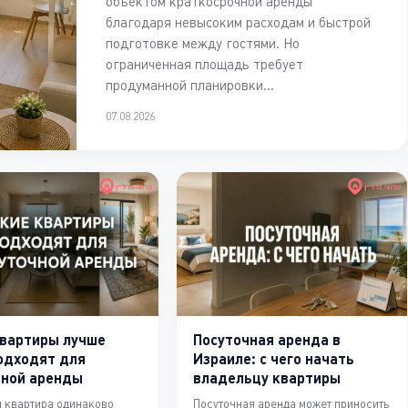
объектом краткосрочной аренды
благодаря невысоким расходам и быстрой
подготовке между гостями. Но
ограниченная площадь требует
продуманной планировки...
07.08.2026
квартиры лучше
Посуточная аренда в
одходят для
Израиле: с чего начать
чной аренды
владельцу квартиры
 квартира одинаково
Посуточная аренда может приносить