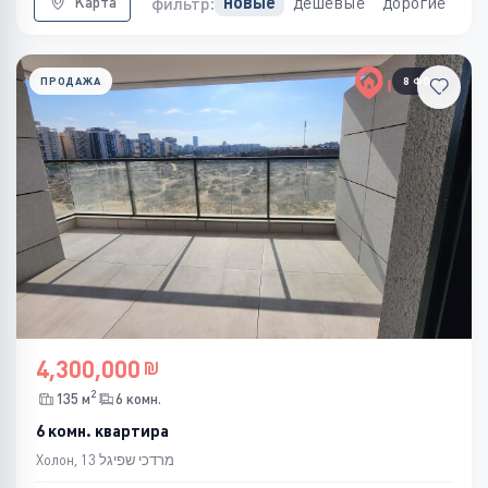
дешевые
дорогие
новые
фильтр:
Карта
ПРОДАЖА
8 ФОТО
4,300,000
2
135 м
6 комн.
6 комн. квартира
Холон, מרדכי שפיגל 13