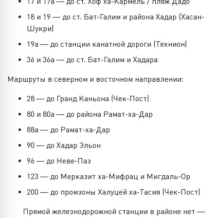
17 и 17а — до ст. Хоф ха-Кармель / пляж Дадо
18 и 19 — до ст. Бат-Галим и района Хадар (Хасан-
Шукри)
19а — до станции канатной дороги (Технион)
36 и 36а — до ст. Бат-Галим и Хадара
Маршруты в северном и восточном направлении:
28 — до Гранд Каньона (Чек-Пост)
80 и 80а — до района Рамат-ха-Дар
88а — до Рамат-ха-Дар
90 — до Хадар Эльон
96 — до Неве-Паз
123 — до Мерказит ха-Мифрац и Мигдаль-Ор
200 — до промзоны Халуцей ха-Тасия (Чек-Пост)
Прямой железнодорожной станции в районе нет —