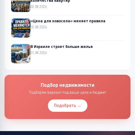
количества квартир
02.08.2026
«Цена для новосела» меняет правила
02.08.2026
В Израиле строят больше жилья
01.08.2026
Подбор недвижимости
Подберём вариант под ваши цели и бюджет
Подобрать →