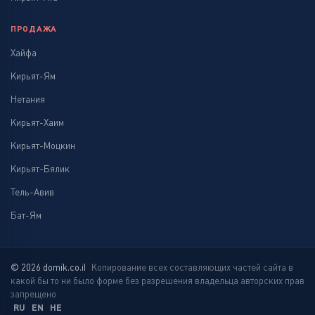
ПРОДАЖА
Хайфа
Кирьят-Ям
Нетания
Кирьят-Хаим
Кирьят-Моцкин
Кирьят-Бялик
Тель-Авив
Бат-Ям
© 2026 domik.co.il
Копирование всех составляющих частей сайта в
какой бы то ни было форме без разрешения владельца авторских прав
запрещено
RU
EN
HE