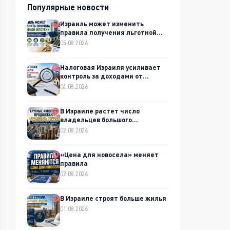
Популярные новости
Израиль может изменить
правила получения льготной
ипотеки
05.08.2026
Налоговая Израиля усиливает
контроль за доходами от
аренды квартир
04.08.2026
В Израиле растет число
владельцев большого
количества квартир
02.08.2026
«Цена для новосела» меняет
правила
02.08.2026
В Израиле строят больше жилья
01.08.2026