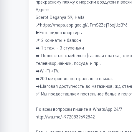
прекрасному пляжу с морским воздухом и вос
Адрес:
Sderot Deganya 59, Haifa
📍https://maps.app.goo.gl/JFmS2ZejT6xjUzBY6
▶️Есть видео квартиры
📌 2 комнаты + балкон
➡️ 1 этаж - 3 ступеньки
➡️ Полностью с мебелью (газовая платка , сти
телевизор,чайник, посуда и пр).
➡️Wi-Fi +TV,
➡️200 метров до центрального пляжа,
➡️Шаговая доступность до магазинов, жд станц
✅ Мы предоставляем постельное белье и поло
По всем вопросам пишите в WhatsApp 24/7
http://wa.me/+9720539692542