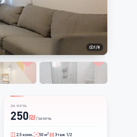
1
/
8
ЗА НОЧЬ
250
₪
/ за ночь
2
2.5 комн.
50 м
Этаж 1/2