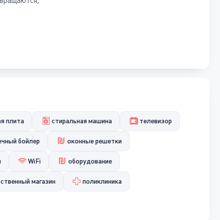
звращаются,
ая плита
стиральная машина
телевизор
ечный бойлер
оконные решетки
и
WiFi
оборудование
ственный магазин
поликлиника