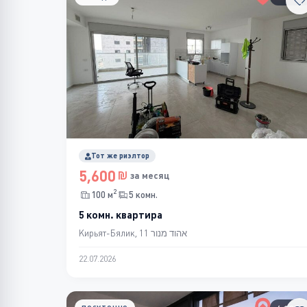
Тот же риэлтор
5,600
за месяц
2
100 м
5 комн.
5 комн. квартира
Кирьят-Бялик, אהוד מנור 11
22.07.2026