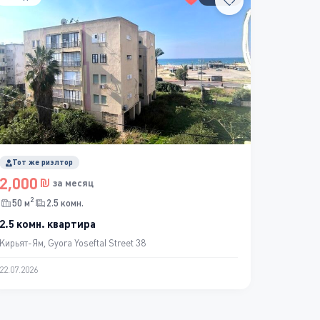
Тот же риэлтор
2,000
за месяц
2
50 м
2.5 комн.
2.5 комн. квартира
Кирьят-Ям, Gyora Yoseftal Street 38
22.07.2026