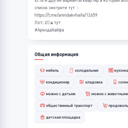
Есть и другие варианты квартир в которые во
список смотрите тут :
https://t.me/arendakvhaifa/12659
Лот: 2⃣🔼тут
#АрендаХайфа
Общая информация
мебель
холодильник
кухонн
кондиционер
кладовка
солн
можно с детьми
можно с животным
общественный транспорт
продоволь
детская площадка