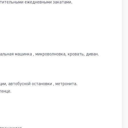
хитительными ежедневными закатами.
ральная машинка , микроволновка, кровать, диван.
ии, автобусной остановки , метронита.
тенце.