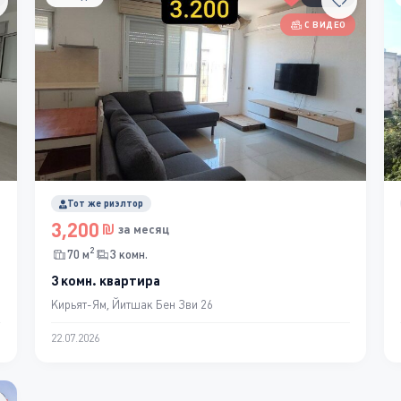
С ВИДЕО
Тот же риэлтор
3,200
за месяц
2
70 м
3 комн.
3 комн. квартира
Кирьят-Ям, Йитшак Бен Зви 26
22.07.2026