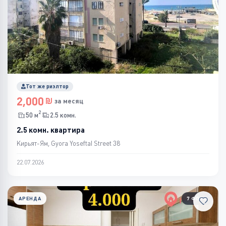
Тот же риэлтор
2,000
за месяц
2
50 м
2.5 комн.
2.5 комн. квартира
Кирьят-Ям, Gyora Yoseftal Street 38
22.07.2026
АРЕНДА
7 ФОТО