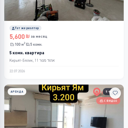
Тот же риэлтор
5,600
за месяц
2
100 м
5 комн.
5 комн. квартира
Кирьят-Бялик, אהוד מנור 11
22.07.2026
АРЕНДА
5 ФОТО
С ВИДЕО