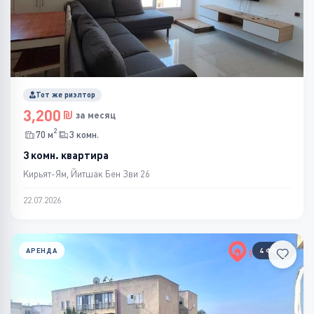
Тот же риэлтор
3,200
за месяц
2
70 м
3 комн.
3 комн. квартира
Кирьят-Ям, Йитшак Бен Зви 26
22.07.2026
АРЕНДА
4 ФОТО