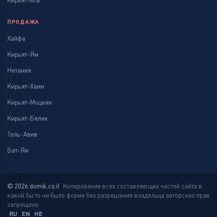
Кирьят-Ата
ПРОДАЖА
Хайфа
Кирьят-Ям
Нетания
Кирьят-Хаим
Кирьят-Моцкин
Кирьят-Бялик
Тель-Авив
Бат-Ям
© 2026 domik.co.il
Копирование всех составляющих частей сайта в
какой бы то ни было форме без разрешения владельца авторских прав
запрещено
RU
EN
HE