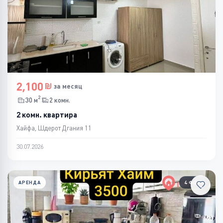
2,100
за месяц
2
30 м
2 комн.
2 комн. квартира
Хайфа, Шдерот Дгания 11
30.07.2026
АРЕНДА
4 ФОТО