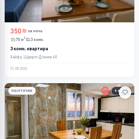
350
за ночь
2
70 м
3 комн.
3 комн. квартира
Хайфа, Шдерот Дгания 60
01.08.2026
ПОСУТОЧНО
8 ФОТО