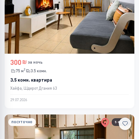
300
за ночь
2
75 м
3.5 комн.
3.5 комн. квартира
Хайфа, Шдерот Дгания 63
29.07.2026
ПОСУТОЧНО
5 ФОТО