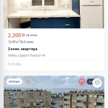
2,200
за ночь
2
30 м
2 комн.
2 комн. квартира
Хайфа, Шдерот Варбург 84
31.07.2026
АРЕНДА
4 ФОТО