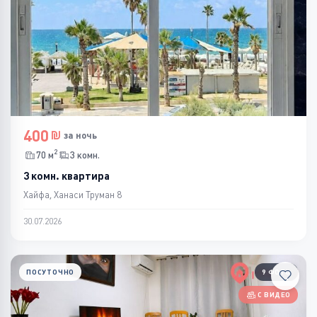
400
за ночь
2
70 м
3 комн.
3 комн. квартира
Хайфа, Ханаси Труман 8
30.07.2026
ПОСУТОЧНО
9 ФОТО
С ВИДЕО