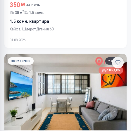
350
за ночь
2
30 м
1.5 комн.
1.5 комн. квартира
Хайфа, Шдерот Дгания 60
01.08.2026
ПОСУТОЧНО
7 ФОТО
С ВИДЕО