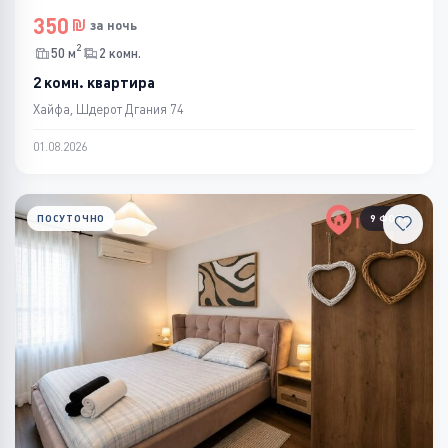
350
за ночь
2
50 м
2 комн.
2 комн. квартира
Хайфа, Шдерот Дгания 74
01.08.2026
ПОСУТОЧНО
9 ФОТО