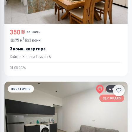
350
за ночь
2
75 м
3 комн.
3 комн. квартира
Хайфа, Ханаси Труман 8
01.08.2026
ПОСУТОЧНО
4 ФОТО
С ВИДЕО