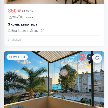
350
за ночь
2
70 м
3 комн.
3 комн. квартира
Хайфа, Шдерот Дгания 34
01.08.2026
ПОСУТОЧНО
7 ФОТО