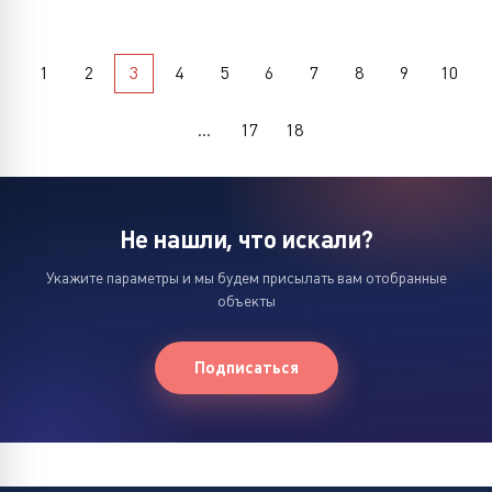
1
2
3
4
5
6
7
8
9
10
...
17
18
Не нашли, что искали?
Укажите параметры и мы будем присылать вам отобранные
объекты
Подписаться