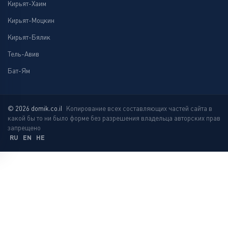
Кирьят-Хаим
Кирьят-Моцкин
Кирьят-Бялик
Тель-Авив
Бат-Ям
© 2026 domik.co.il
Копирование всех составляющих частей сайта в
какой бы то ни было форме без разрешения владельца авторских прав
запрещено
RU
EN
HE