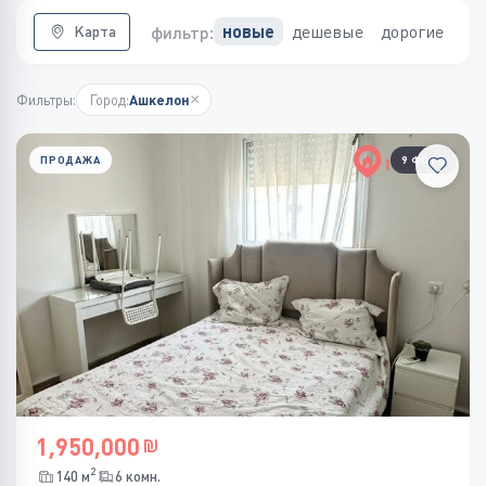
дешевые
дорогие
новые
фильтр:
Карта
×
Фильтры:
Город:
Ашкелон
ПРОДАЖА
9 ФОТО
1,950,000
2
140 м
6 комн.