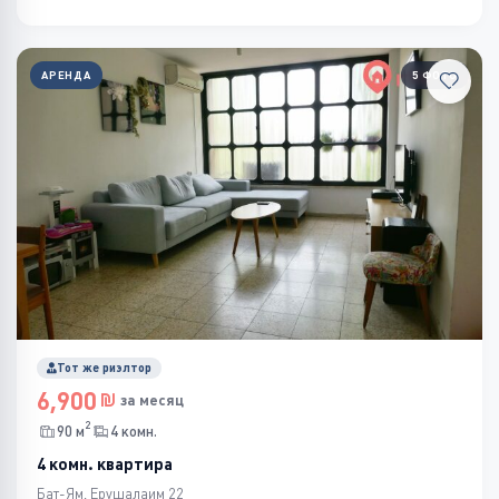
АРЕНДА
5 ФОТО
Тот же риэлтор
6,900
за месяц
2
90 м
4 комн.
4 комн. квартира
Бат-Ям, Ерушалаим 22