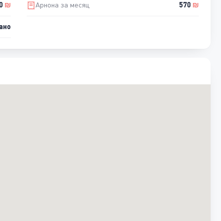
00
₪
Арнона за месяц
570
₪
ано