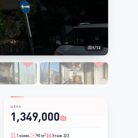
1
/
12
ЦЕНА
1,349,000
₪
2
1 комн.
90 м
Этаж 3/3