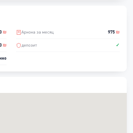
00
₪
Арнона за месяц
975
₪
0
₪
депозит
✓
нно