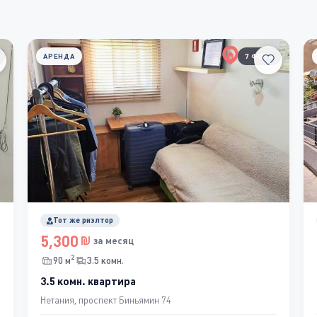
АРЕНДА
7 ФОТО
Тот же риэлтор
5,300
за месяц
2
90 м
3.5 комн.
3.5 комн. квартира
Нетания, проспект Биньямин 74