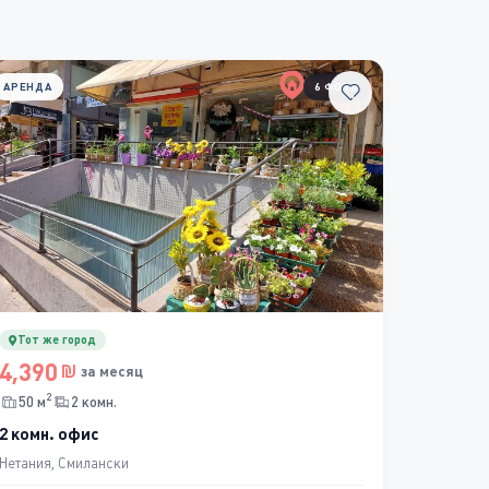
АРЕНДА
6 ФОТО
Тот же город
4,390
за месяц
2
50 м
2 комн.
2 комн. офис
Нетания, Смилански