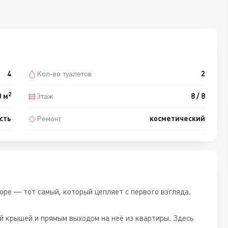
4
Кол-во туалетов
2
2
0 м
Этаж
8 / 8
сть
Ремонт
косметический
оре — тот самый, который цепляет с первого взгляда.
ой крышей и прямым выходом на неё из квартиры. Здесь