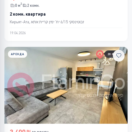
2
0 м
2 комн.
2 комн. квартира
Кирьят-Ата, זבוטינסקי 6/15 יח' ימין קריית אתא
19.04.2026
АРЕНДА
20 ФОТО
за месяц