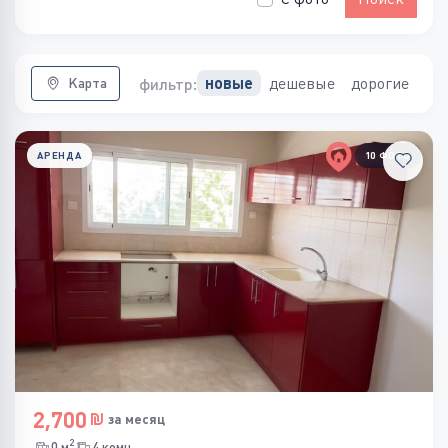
дешевые
дорогие
новые
фильтр:
Карта
АРЕНДА
10 ФОТО
2,700
за месяц
2
0 м
4 комн.