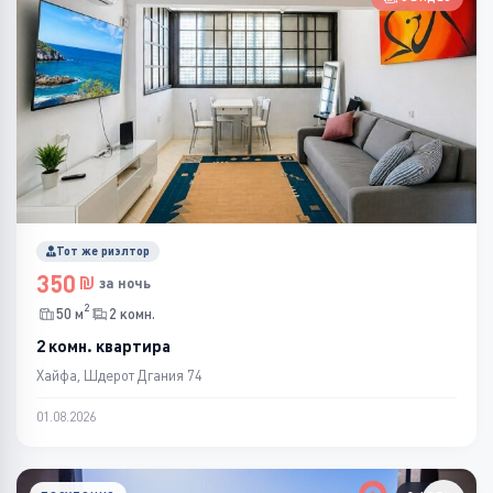
Тот же риэлтор
350
за ночь
2
50 м
2 комн.
2 комн. квартира
Хайфа, Шдерот Дгания 74
01.08.2026