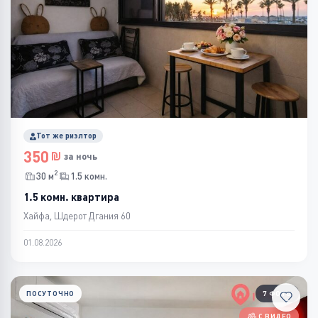
Тот же риэлтор
350
за ночь
2
30 м
1.5 комн.
1.5 комн. квартира
Хайфа, Шдерот Дгания 60
01.08.2026
ПОСУТОЧНО
7 ФОТО
С ВИДЕО