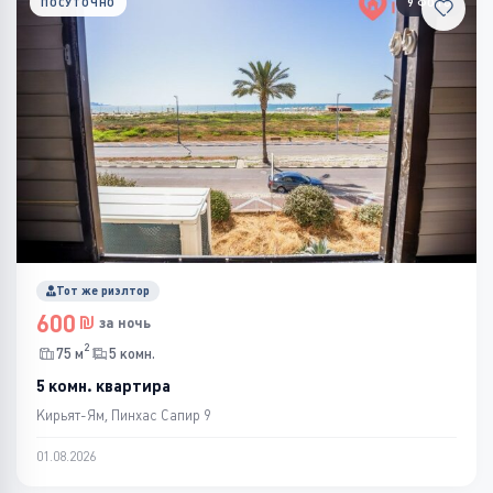
ПОСУТОЧНО
9 ФОТО
Тот же риэлтор
600
за ночь
2
75 м
5 комн.
5 комн. квартира
Кирьят-Ям, Пинхас Сапир 9
01.08.2026