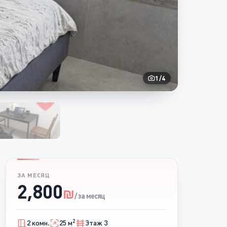
1
/
4
ЗА МЕСЯЦ
2,800
₪
/ за месяц
2
2 комн.
25 м
Этаж 3