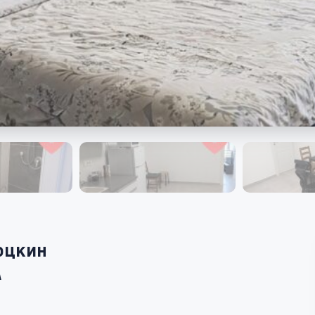
оцкин
גו