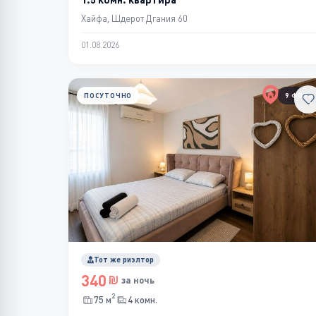
Хайфа, Шдерот Дгания 60
01.08.2026
ПОСУТОЧНО
9 ФОТО
Тот же риэлтор
340
за ночь
2
75 м
4 комн.