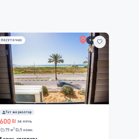
ПОСУТОЧНО
9 ФОТО
Тот же риэлтор
600
за ночь
2
75 м
5 комн.
5 комн. квартира