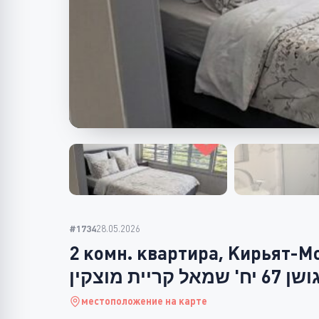
#1734
28.05.2026
2 комн. квартира, Кирьят-М
שן 67 יח' שמאל קריית מוצקין
местоположение на карте