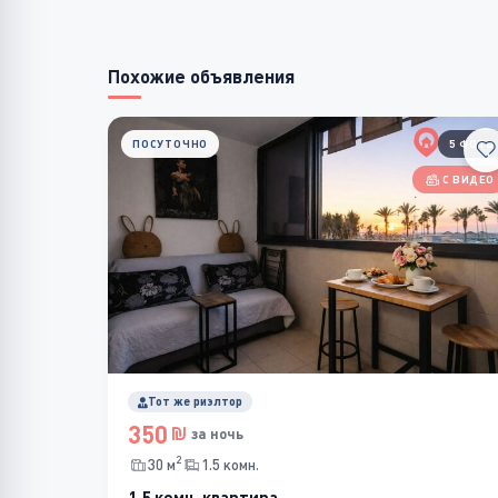
Похожие объявления
ПОСУТОЧНО
5 ФОТО
С ВИДЕО
Тот же риэлтор
350
за ночь
2
30 м
1.5 комн.
1.5 комн. квартира