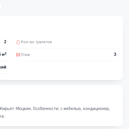
2
Кол-во туалетов
2
5 м
Этаж
3
кий
 Кирьят-Моцкин. Особенности: с мебелью, кондиционер,
ка.