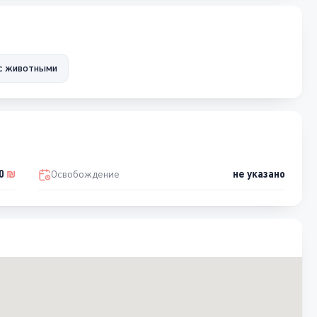
с животными
00
₪
Освобождение
не указано