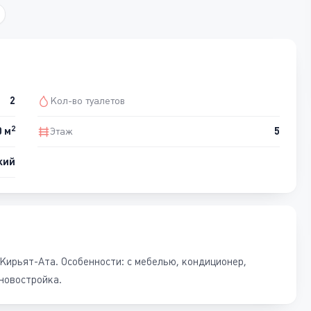
2
Кол-во туалетов
2
0 м
Этаж
5
кий
Кирьят-Ата. Особенности: с мебелью, кондиционер,
новостройка.