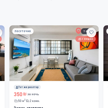
ПОСУТОЧНО
7 ФОТО
С ВИДЕО
Тот же риэлтор
350
за ночь
2
50 м
2 комн.
2 комн. квартира