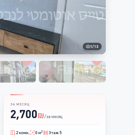
1
/
13
ЗА МЕСЯЦ
2,700
₪
/ за месяц
2
2 комн.
0 м
Этаж 5