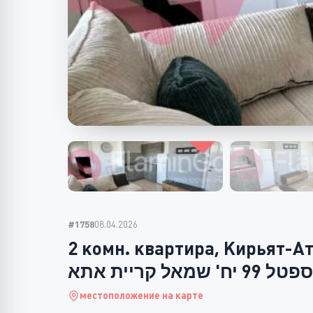
#1758
08.04.2026
2 комн. квартира, Кирьят-А
ל 99 יח' שמאל קריית אתא
местоположение на карте