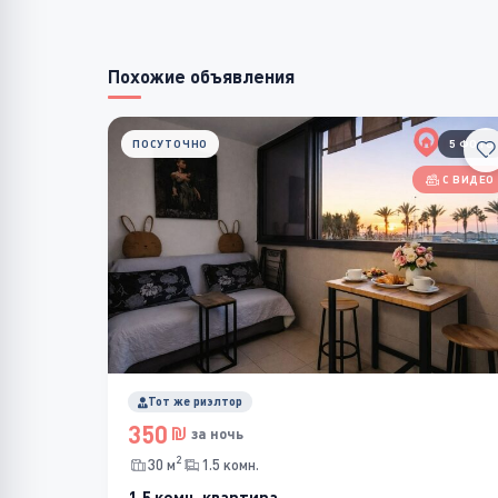
Похожие объявления
ПОСУТОЧНО
5 ФОТО
С ВИДЕО
Тот же риэлтор
350
за ночь
2
30 м
1.5 комн.
1.5 комн. квартира