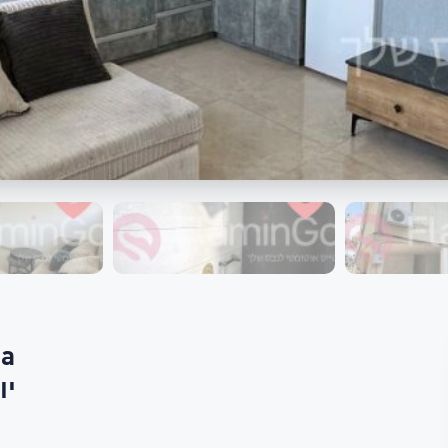
та
יוספט