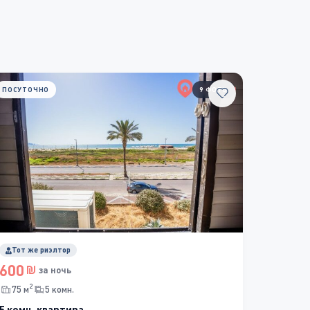
ПОСУТОЧНО
9 ФОТО
Тот же риэлтор
600
за ночь
2
75 м
5 комн.
5 комн. квартира