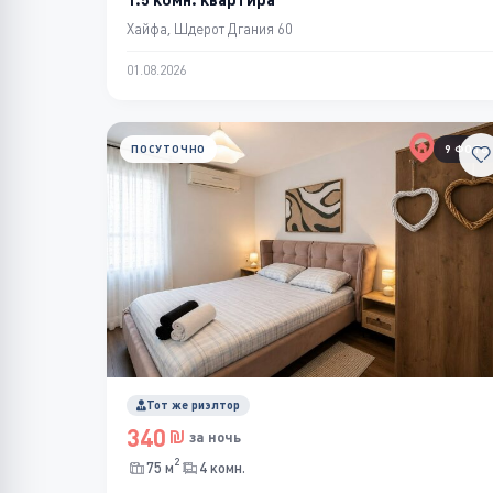
Хайфа, Шдерот Дгания 60
01.08.2026
ПОСУТОЧНО
9 ФОТО
Тот же риэлтор
340
за ночь
2
75 м
4 комн.