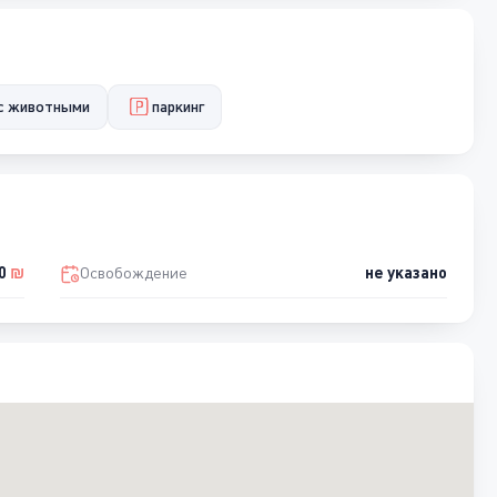
с животными
паркинг
00
₪
Освобождение
не указано