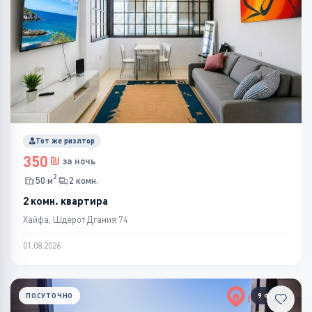
Тот же риэлтор
350
за ночь
2
50 м
2 комн.
2 комн. квартира
Хайфа, Шдерот Дгания 74
01.08.2026
ПОСУТОЧНО
9 ФОТО