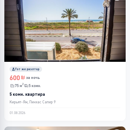
Тот же риэлтор
600
за ночь
2
75 м
5 комн.
5 комн. квартира
Кирьят-Ям, Пинхас Сапир 9
01.08.2026