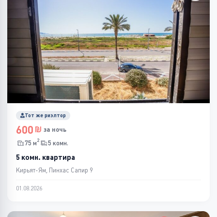
Тот же риэлтор
600
за ночь
2
75 м
5 комн.
5 комн. квартира
Кирьят-Ям, Пинхас Сапир 9
01.08.2026