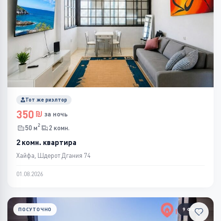
Тот же риэлтор
350
за ночь
2
50 м
2 комн.
2 комн. квартира
Хайфа, Шдерот Дгания 74
01.08.2026
ПОСУТОЧНО
9 ФОТО