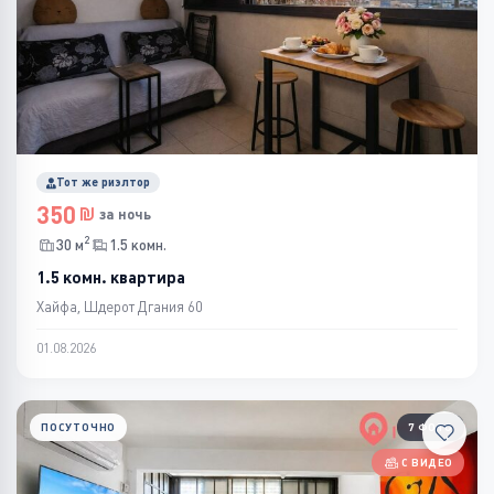
Тот же риэлтор
350
за ночь
2
30 м
1.5 комн.
1.5 комн. квартира
Хайфа, Шдерот Дгания 60
01.08.2026
ПОСУТОЧНО
7 ФОТО
С ВИДЕО