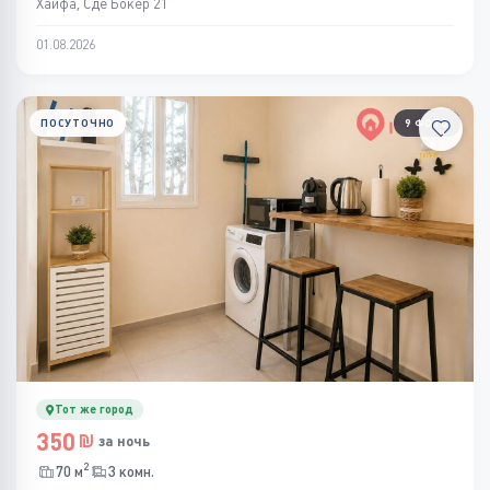
Хайфа, Сде Бокер 21
01.08.2026
ПОСУТОЧНО
9 ФОТО
Тот же город
350
за ночь
2
70 м
3 комн.