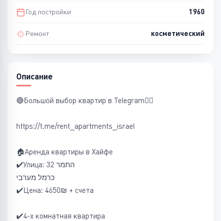
Год постройки
1960
Ремонт
косметический
Описание
🔴Большой выбор квартир в Telegram👇🏻
https://t.me/rent_apartments_israel
🏠Аренда квартиры в Хайфе
✔️Улица: התמר 32
כרמל מערבי
✔️Цена: 4650₪ + счета
✔️4-х комнатная квартира