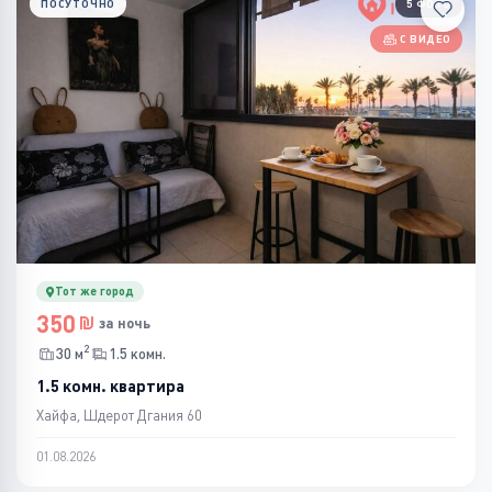
ПОСУТОЧНО
5 ФОТО
С ВИДЕО
Тот же город
350
за ночь
2
30 м
1.5 комн.
1.5 комн. квартира
Хайфа, Шдерот Дгания 60
01.08.2026