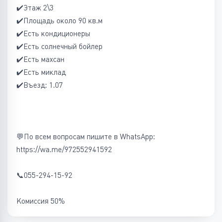
✔️Этаж 2\3
✔️Площадь около 90 кв.м
✔️Есть кондиционеры
✔️Есть солнечный бойлер
✔️Есть махсан
✔️Есть миклад
✔️Въезд: 1.07
💬По всем вопросам пишите в WhatsApp:
https://wa.me/972552941592
📞055-294-15-92
Комиссия 50%