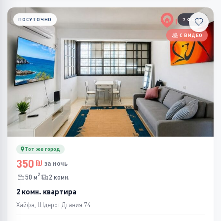
ПОСУТОЧНО
7 ФОТО
С ВИДЕО
Тот же город
350
за ночь
2
50 м
2 комн.
2 комн. квартира
Хайфа, Шдерот Дгания 74