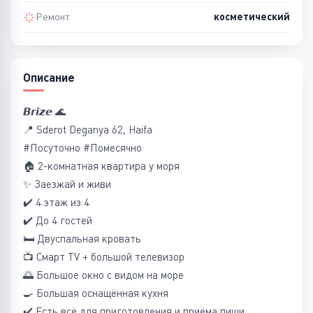
Ремонт
косметический
Описание
𝘽𝙧𝙞𝙯𝙚 🌊
📍 Sderot Deganya 62, Haifa
#Посуточно #Помесячно
🏠 2-комнатная квартира у моря
✨ Заезжай и живи
✔️ 4 этаж из 4
✔️ До 4 гостей
🛏 Двуспальная кровать
📺 Смарт TV + большой телевизор
🌅 Большое окно с видом на море
🍳 Большая оснащённая кухня
✔️ Есть всё для приготовления и приёма пищи