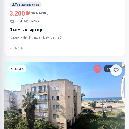
Тот же риэлтор
3,200
за месяц
2
70 м
3 комн.
3 комн. квартира
Кирьят-Ям, Йитшак Бен Зви 26
22.07.2026
АРЕНДА
4 ФОТО