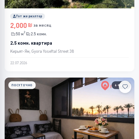
Тот же риэлтор
2,000
за месяц
2
50 м
2.5 комн.
2.5 комн. квартира
Кирьят-Ям, Gyora Yoseftal Street 38
22.07.2026
ПОСУТОЧНО
6 ФОТО