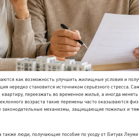
ся как возможность улучшить жилищные условия и получи
ия нередко становится источником серьёзного стресса. Сам 
квартиру, переезжать во временное жильё, а иногда менят
преклонного возраста такие перемены часто оказываются фи
е законодательные механизмы, защищающие пожилых и тяж
 также люди, получающие пособие по уходу от Битуах Леум