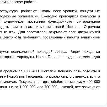
лем с поиском работы.
структура, работают школы всех уровней, концертные 
одежные организации. Ежегодно проводятся конкурсы и 
 художников, постоянно функционирует литературное 
идеть самых знаменитых писателей Израиля. Огромная 
ых языках. Для посетителей открывают свои двери Музей 
и Центр «Яд ле-баним», посвященный памяти защитников 
ружен великолепной природой севера. Рядом находятся 
ые горные маршруты. Ноф-а-Галиль — чудесное место для 
в среднем за 1800-4000 шекелей. Конечно, есть объекты и 
ета-Тиквой или Герцлией, то можно смело утверждать, что 
иемлемая. Покупка квартиры обойдется минимум 400 000 
анты и за 1 200 000 и за 700 000 шекелей, все зависит от 