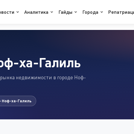
овости
Аналитика
Гайды
Города
Репатриац
оф-ха-Галиль
 рынка недвижимости в городе Ноф-
— Ноф-ха-Галиль