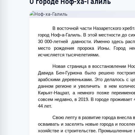
О городе Ноф-ха-Галиль
В восточной части Назаретского хребт
город Ноф-а-Галиль. В этой местности до си
30 000-летней  давности. Именно здесь расп
место рождения пророка Ионы. Город нео
исчисляется тысячелетиями.
Новая страница в восстановлении Ноф-
Давида Бен-Гуриона было решено построит
арабскими деревеньками. Это делалось с ц
данном регионе и увеличить  в нем количес
Кирьят-Нацрат, а немного позже переимено
совсем недавно, в 2019. В городе проживает 
44 лет.
Свою лепту в развитие города внесла 
осваивать и заселять новые города и поселе
хозяйстве и строительстве. Промышленные п