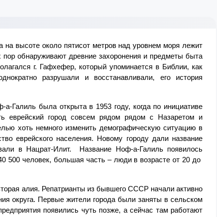
а на высоте около пятисот метров над уровнем моря лежит 
х пор обнаруживают древние захоронения и предметы быта 
олагался г. Гафхефер, который упоминается в Библии, как 
днократно разрушали и восстанавливали, его история 
а-Галиль была открыта в 1953 году, когда по инициативе 
ь еврейский город совсем рядом рядом с Назаретом и 
елью хоть немного изменить демографическую ситуацию в 
тво еврейского населения. Новому городу дали название 
вали в Нацрат-Илит.  Название Ноф-а-Галиль появилось 
40 500 человек, большая часть – люди в возрасте от 20 до  
вторая алия. Репатрианты из бывшего СССР начали активно 
ния округа. Первые жители города были заняты в сельском 
редприятия появились чуть позже, а сейчас там работают 