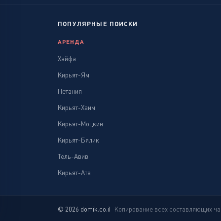
ПОПУЛЯРНЫЕ ПОИСКИ
АРЕНДА
Хайфа
Кирьят-Ям
Нетания
Кирьят-Хаим
Кирьят-Моцкин
Кирьят-Бялик
Тель-Авив
Кирьят-Ата
© 2026 domik.co.il
Копирование всех составляющих час