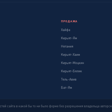
ПРОДАЖА
Хайфа
Кирьят-Ям
Нетания
Кирьят-Хаим
Кирьят-Моцкин
Кирьят-Бялик
Тель-Авив
Бат-Ям
тей сайта в какой бы то ни было форме без разрешения владельца авторс