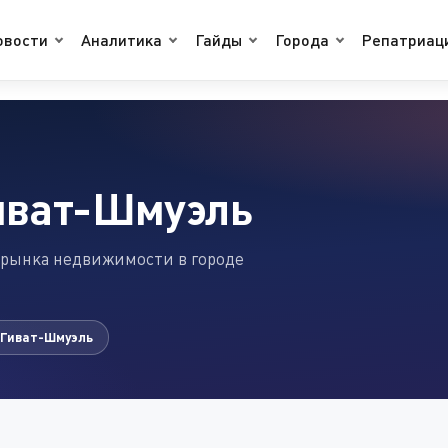
овости
Аналитика
Гайды
Города
Репатриац
иват-Шмуэль
 рынка недвижимости в городе
 Гиват-Шмуэль