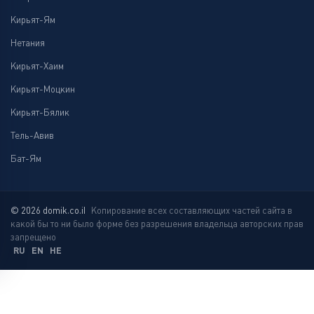
Кирьят-Ям
Нетания
Кирьят-Хаим
Кирьят-Моцкин
Кирьят-Бялик
Тель-Авив
Бат-Ям
© 2026 domik.co.il
Копирование всех составляющих частей сайта в
какой бы то ни было форме без разрешения владельца авторских прав
запрещено
RU
EN
HE