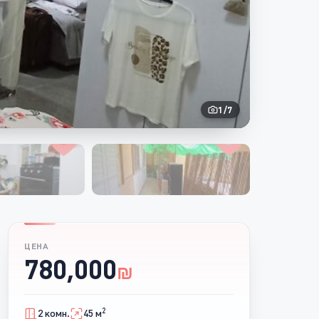
1
/
7
ЦЕНА
780,000
₪
2
2 комн.
45 м