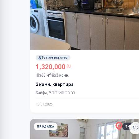
Тот же риэлтор
1,320,000
2
60 м
3 комн.
3 комн. квартира
Хайфа, בר רב האי דוד 9
15.01.2026
ПРОДАЖА
5 ФОТО