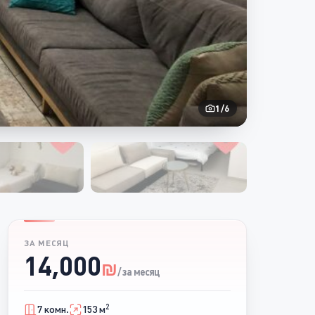
1
/
6
ЗА МЕСЯЦ
14,000
₪
/ за месяц
2
7 комн.
153 м