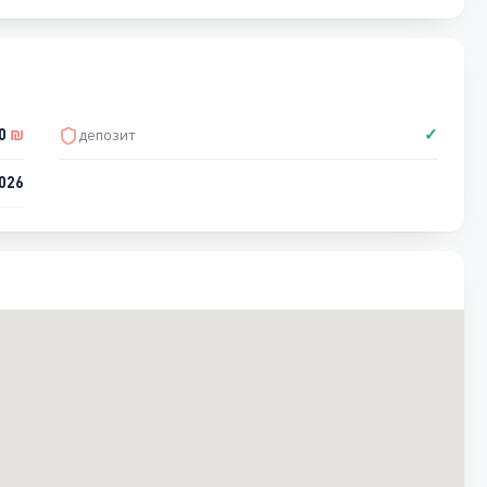
00
₪
депозит
✓
026