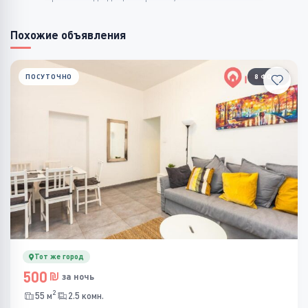
Похожие объявления
ПОСУТОЧНО
8 ФОТО
Тот же город
500
за ночь
2
55 м
2.5 комн.