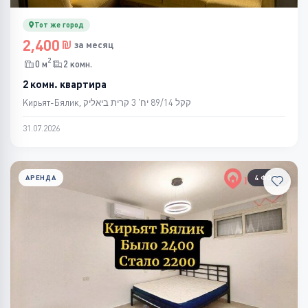
Тот же город
2,400
за месяц
2
0 м
2 комн.
2 комн. квартира
Кирьят-Бялик, קקל 89/14 יח' 3 קרית ביאליק
31.07.2026
АРЕНДА
4 ФОТО