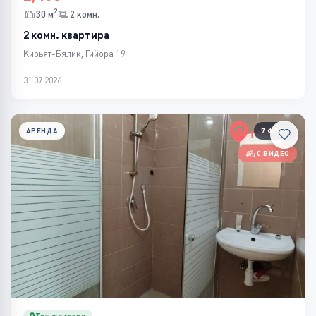
2
30 м
2 комн.
2 комн. квартира
Кирьят-Бялик, Гийора 19
31.07.2026
АРЕНДА
7 ФОТО
С ВИДЕО
Тот же город