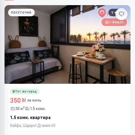
ПОСУТОЧНО
5 ФОТО
С ВИДЕО
Тот же город
350
за ночь
2
30 м
1.5 комн.
1.5 комн. квартира
Хайфа, Шдерот Дгания 60