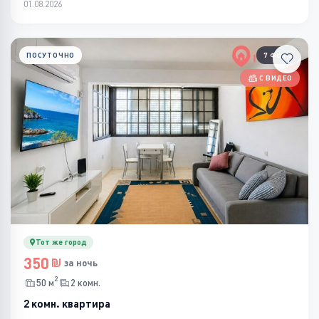
01.08.2026
ПОСУТОЧНО
7 ФОТО
С ВИДЕО
Тот же город
350
за ночь
2
50 м
2 комн.
2 комн. квартира