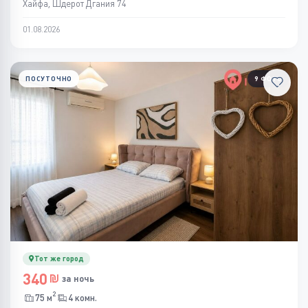
Хайфа, Шдерот Дгания 74
01.08.2026
ПОСУТОЧНО
9 ФОТО
Тот же город
340
за ночь
2
75 м
4 комн.