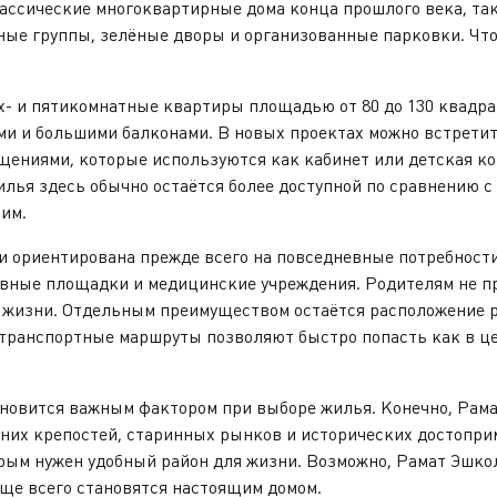
сические многоквартирные дома конца прошлого века, так
ые группы, зелёные дворы и организованные парковки. Что 
 и пятикомнатные квартиры площадью от 80 до 130 квадра
и и большими балконами. В новых проектах можно встрети
ениями, которые используются как кабинет или детская ко
жилья здесь обычно остаётся более доступной по сравнению
им.
риентирована прежде всего на повседневные потребности 
ивные площадки и медицинские учреждения. Родителям не пр
во жизни. Отдельным преимуществом остаётся расположение 
 транспортные маршруты позволяют быстро попасть как в цен
вится важным фактором при выборе жилья. Конечно, Рама
них крепостей, старинных рынков и исторических достоприм
орым нужен удобный район для жизни. Возможно, Рамат Эшко
аще всего становятся настоящим домом.