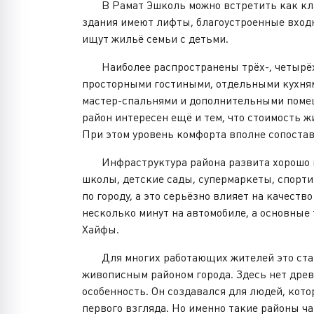
В Рамат Эшколь можно встретить как клас
здания имеют лифты, благоустроенные входн
ищут жильё семьи с детьми.
Наиболее распространены трёх-, четырёх-
просторными гостиными, отдельными кухням
мастер-спальнями и дополнительными помещ
район интересен ещё и тем, что стоимость 
При этом уровень комфорта вполне сопостав
Инфраструктура района развита хорошо и о
школы, детские сады, супермаркеты, спорт
по городу, а это серьёзно влияет на качест
несколько минут на автомобиле, а основные
Хайфы.
Для многих работающих жителей это стано
живописным районом города. Здесь нет древ
особенность. Он создавался для людей, кот
первого взгляда. Но именно такие районы ч