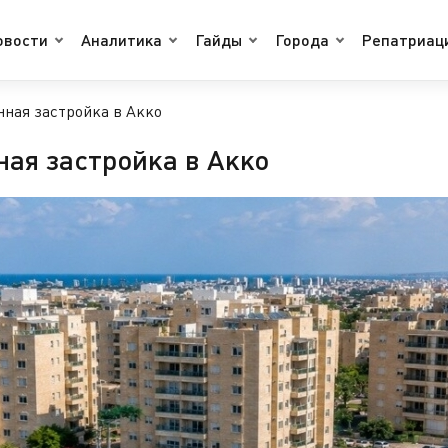
овости
Аналитика
Гайды
Города
Репатриац
нная застройка в Акко
ая застройка в Акко