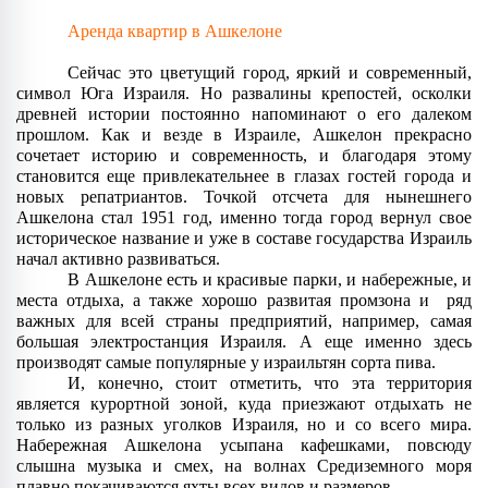
Аренда квартир в Ашкелоне
Сейчас это цветущий город, яркий и современный, 
символ Юга Израиля. Но развалины крепостей, осколки 
древней истории постоянно напоминают о его далеком 
прошлом. Как и везде в Израиле, Ашкелон прекрасно 
сочетает историю и современность, и благодаря этому 
становится еще привлекательнее в глазах гостей города и 
новых репатриантов. Точкой отсчета для нынешнего 
Ашкелона стал 1951 год, именно тогда город вернул свое 
историческое название и уже в составе государства Израиль 
начал активно развиваться. 
В Ашкелоне есть и красивые парки, и набережные, и 
места отдыха, а также хорошо развитая промзона и  ряд 
важных для всей страны предприятий, например, самая 
большая электростанция Израиля. А еще именно здесь 
производят самые популярные у израильтян сорта пива.
И, конечно, стоит отметить, что эта территория 
является курортной зоной, куда приезжают отдыхать не 
только из разных уголков Израиля, но и со всего мира. 
Набережная Ашкелона усыпана кафешками, повсюду 
слышна музыка и смех, на волнах Средиземного моря 
плавно покачиваются яхты всех видов и размеров. 