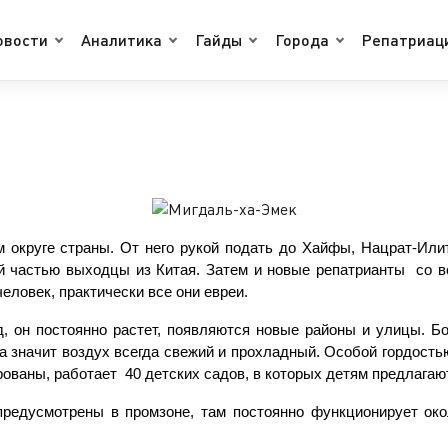
овости
Аналитика
Гайды
Города
Репатриац
 округе страны. От него рукой подать до Хайфы, Нацрат-Илит
й частью выходцы из Китая. Затем и новые репатрианты  со в
еловек, практически все они евреи.
, он постоянно растет, появляются новые районы и улицы. Б
 а значит воздух всегда свежий и прохладный. Особой гордост
ваны, работает  40 детских садов, в которых детям предлагают
редусмотрены в промзоне, там постоянно функционирует окол