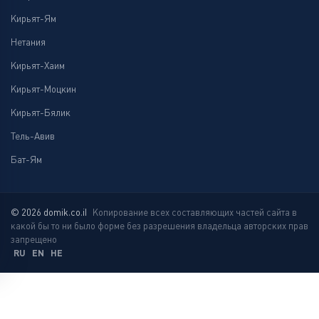
Кирьят-Ям
Нетания
Кирьят-Хаим
Кирьят-Моцкин
Кирьят-Бялик
Тель-Авив
Бат-Ям
© 2026 domik.co.il
Копирование всех составляющих частей сайта в
какой бы то ни было форме без разрешения владельца авторских прав
запрещено
RU
EN
HE