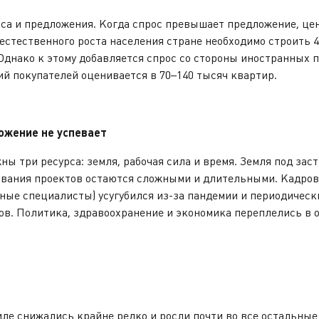
са и предложения. Когда спрос превышает предложение, це
естественного роста населения стране необходимо строить 
Однако к этому добавляется спрос со стороны иностранных п
й покупателей оценивается в 70–140 тысяч квартир.
ожение не успевает
ы три ресурса: земля, рабочая сила и время. Земля под заст
ования проектов остаются сложными и длительными. Кадров
нные специалисты) усугубился из-за пандемии и периодическ
в. Политика, здравоохранение и экономика переплелись в о
ле снижались крайне редко и росли почти во все остальные