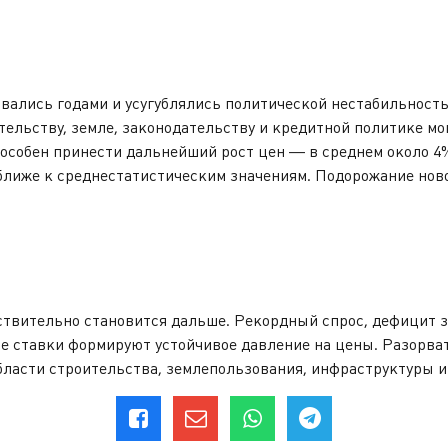
вались годами и усугублялись политической нестабильност
ельству, земле, законодательству и кредитной политике мог
пособен принести дальнейший рост цен — в среднем около 4%
ближе к среднестатистическим значениям. Подорожание ново
йствительно становится дальше. Рекордный спрос, дефицит 
е ставки формируют устойчивое давление на цены. Разорват
ласти строительства, землепользования, инфраструктуры и