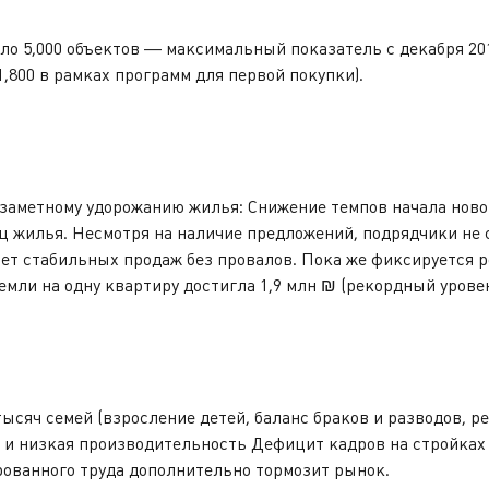
о 5,000 объектов — максимальный показатель с декабря 201
1,800 в рамках программ для первой покупки).
 заметному удорожанию жилья: Снижение темпов начала новог
ц жилья. Несмотря на наличие предложений, подрядчики не 
лет стабильных продаж без провалов. Пока же фиксируется 
емли на одну квартиру достигла 1,9 млн ₪ (рекордный уровен
ысяч семей (взросление детей, баланс браков и разводов, 
х и низкая производительность Дефицит кадров на стройках
ованного труда дополнительно тормозит рынок.