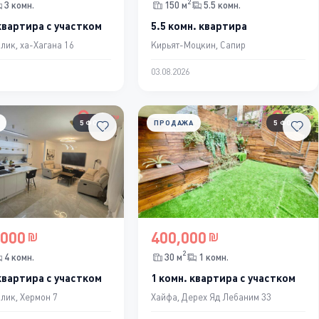
2
3 комн.
150 м
5.5 комн.
квартира с участком
5.5 комн. квартира
лик, ха-Хагана 16
Кирьят-Моцкин, Сапир
03.08.2026
5 ФОТО
ПРОДАЖА
5 ФОТО
,000
400,000
2
4 комн.
30 м
1 комн.
квартира с участком
1 комн. квартира с участком
лик, Хермон 7
Хайфа, Дерех Яд Лебаним 33