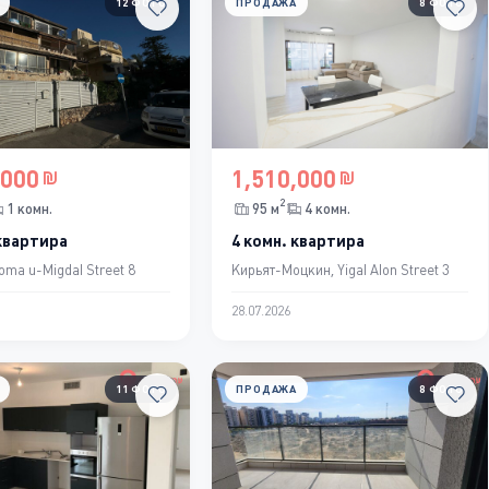
12 ФОТО
ПРОДАЖА
8 ФОТО
,000
1,510,000
2
1 комн.
95 м
4 комн.
 квартира
4 комн. квартира
oma u-Migdal Street 8
Кирьят-Моцкин, Yigal Alon Street 3
28.07.2026
11 ФОТО
ПРОДАЖА
8 ФОТО