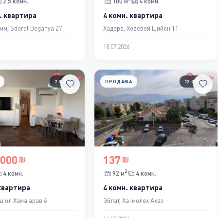
2.5 комн.
100 м
4 комн.
. квартира
4 комн. квартира
им, Sderot Deganya 27
Хадера, Ховевей Цийон 11
18.07.2026
7 ФОТО
ПРОДАЖА
12 ФОТО
,000
137
2
4 комн.
92 м
4 комн.
 квартира
4 комн. квартира
ш'ол Хама'арав 6
Эйлат, Ха-мелех Ахаз