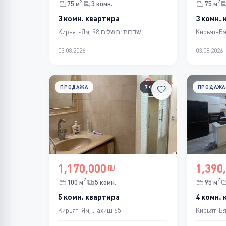
2
2
75 м
3 комн.
75 м
3 комн. квартира
3 комн. 
Кирьят-Ям, שדרות ירושלים 98
Кирьят-Бя
03.08.2026
03.08.2026
ПРОДАЖА
7 ФОТО
ПРОДАЖА
1,170,000
1,390
2
2
100 м
5 комн.
95 м
5 комн. квартира
4 комн. 
Кирьят-Ям, Лахиш 65
Кирьят-Бя