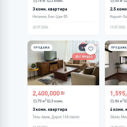
78 м
3 комн.
50 м
3 комн. квартира
2.5 комн
Нетания, Бен-Цви 85
Кирьят-Ха
20.07.2026
19.07.2026
ПРОДАЖА
4 ФОТО
ПРОДАЖА
С ВИДЕО
2,400,000
1,595
2
2
70 м
3 комн.
86 м
3 комн. квартира
4 комн.
Тель-Авив, Дерех ההגנה 148
Эйлат, Ми