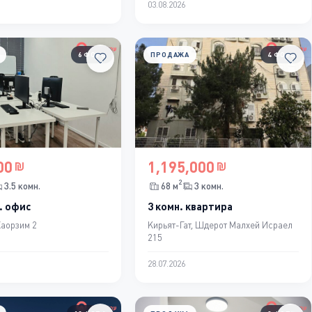
03.08.2026
6 ФОТО
ПРОДАЖА
4 ФОТО
00
1,195,000
2
3.5 комн.
68 м
3 комн.
. офис
3 комн. квартира
Хаорзим 2
Кирьят-Гат, Шдерот Малхей Исраел
215
28.07.2026