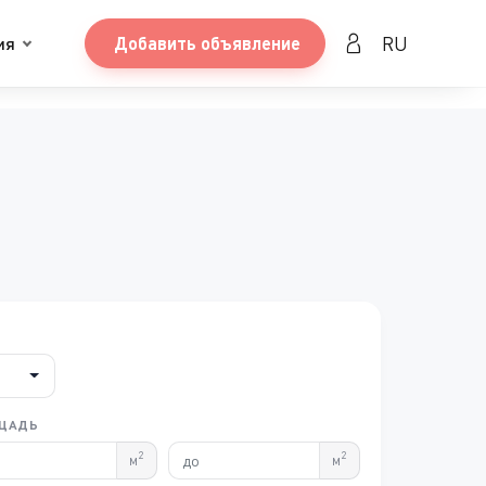
RU
ия
Добавить объявление
ЩАДЬ
2
2
м
м