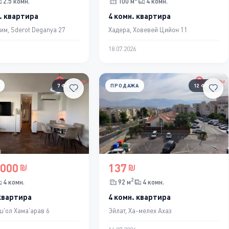
2.5 комн.
100 м
4 комн.
. квартира
4 комн. квартира
им, Sderot Deganya 27
Хадера, Ховевей Цийон 11
18.07.2026
7 ФОТО
ПРОДАЖА
12 ФОТО
,000
137
2
4 комн.
92 м
4 комн.
 квартира
4 комн. квартира
ш'ол Хама'арав 6
Эйлат, Ха-мелех Ахаз