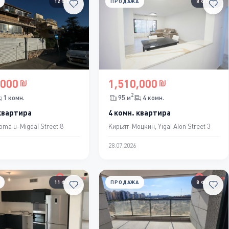
12 ФОТО
ПРОДАЖА
8 ФОТО
,000
1,510,000
2
1 комн.
95 м
4 комн.
 квартира
4 комн. квартира
oma u-Migdal Street 8
Кирьят-Моцкин, Yigal Alon Street 3
28.07.2026
11 ФОТО
ПРОДАЖА
8 ФОТО