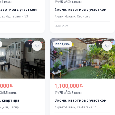
2
1 комн.
95 м
4 комн.
квартира с участком
4 комн. квартира с участком
рех Яд Лебаним 33
Кирьят-Бялик, Хермон 7
06.08.2026
10 ФОТО
ПРОДАЖА
5 ФОТО
,000
1,100,000
2
5.5 комн.
75 м
3 комн.
. квартира
3 комн. квартира с участком
цкин, Сапир
Кирьят-Бялик, ха-Хагана 16