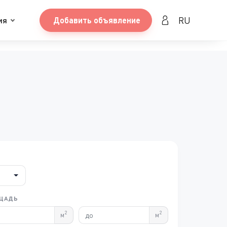
RU
ия
Добавить объявление
ЩАДЬ
2
2
м
м