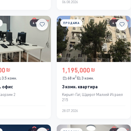
06.08.2026
6 ФОТО
ПРОДАЖА
4 ФОТО
00
1,195,000
2
3.5 комн.
68 м
3 комн.
. офис
3 комн. квартира
Хаорзим 2
Кирьят-Гат, Шдерот Малхей Исраел
215
28.07.2026