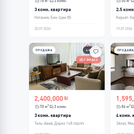
78 м
3 комн.
50 м
3 комн. квартира
2.5 комн
Нетания, Бен-Цви 85
Кирьят-Ха
20.07.2026
19.07.2026
ПРОДАЖА
4 ФОТО
ПРОДАЖА
С ВИДЕО
2,400,000
1,595
2
2
70 м
3 комн.
86 м
3 комн. квартира
4 комн.
Тель-Авив, Дерех ההגנה 148
Эйлат, Ми