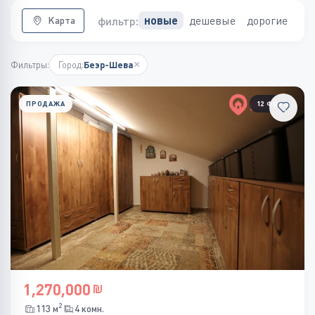
дешевые
дорогие
новые
фильтр:
Карта
×
Фильтры:
Город:
Беэр-Шева
ПРОДАЖА
12 ФОТО
1,270,000
2
113 м
4 комн.