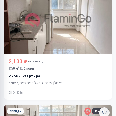
2,100
за месяц
2
0 м
2 комн.
2 комн. квартира
Хайфа, צייטלין 29 יח' שמאל קרית חיים
08.04.2026
АРЕНДА
18 ФОТО