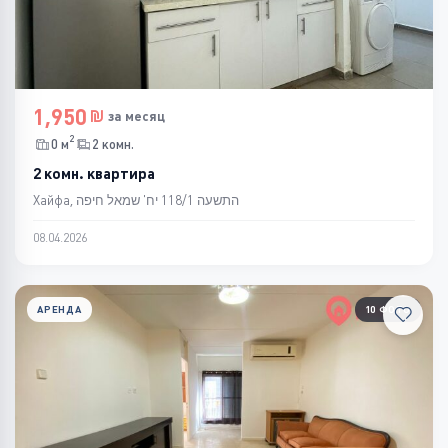
1,950
за месяц
2
0 м
2 комн.
2 комн. квартира
Хайфа, התשעה 118/1 יח' שמאל חיפה
08.04.2026
АРЕНДА
10 ФОТО