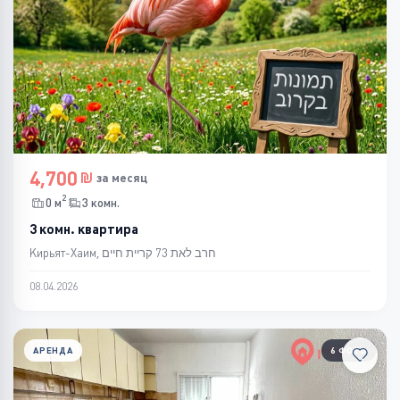
4,700
за месяц
2
0 м
3 комн.
3 комн. квартира
Кирьят-Хаим, חרב לאת 73 קריית חיים
08.04.2026
АРЕНДА
6 ФОТО