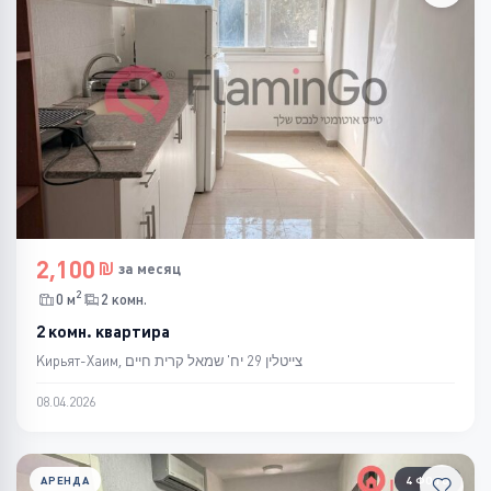
2,100
за месяц
2
0 м
2 комн.
2 комн. квартира
Кирьят-Хаим, צייטלין 29 יח' שמאל קרית חיים
08.04.2026
АРЕНДА
4 ФОТО