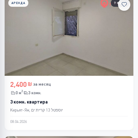
АРЕНДА
7 ФОТО
2,400
за месяц
2
0 м
3 комн.
3 комн. квартира
Кирьят-Ям, יוספטל 13 קריית ים
08.04.2026