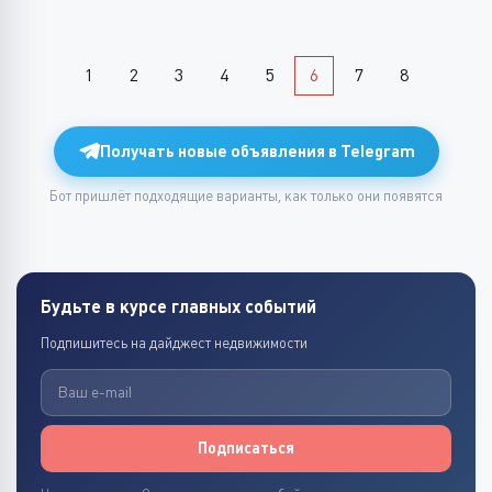
1
2
3
4
5
6
7
8
Получать новые объявления в Telegram
Бот пришлёт подходящие варианты, как только они появятся
Будьте в курсе главных событий
Подпишитесь на дайджест недвижимости
Подписаться