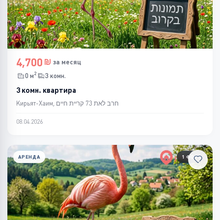
4,700
за месяц
2
0 м
3 комн.
3 комн. квартира
Кирьят-Хаим, חרב לאת 73 קריית חיים
08.04.2026
АРЕНДА
1 ФОТО