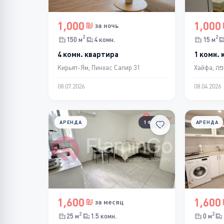
1,000
1,000
за ночь
2
2
150 м
4 комн.
15 м
4 комн. квартира
1 комн.
Кирьят-Ям, Пинхас Сапир 31
08.07.2026
08.04.2026
АРЕНДА
1 ФОТО
АРЕНДА
1,600
1,600
за месяц
2
2
25 м
1.5 комн.
0 м