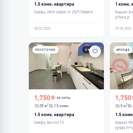
1.5 комн. квартира
1 комн.
Кирьят-Бялик,  יח שמאל
Хайфа, החשמל 20/9 יח' אמצע חיפה
ק.ביאליק
08.04.2026
07.06.2026
ПОСУТОЧНО
5 ФОТО
АРЕНДА
1,750
1,750
за ночь
2
2
35 м
1.5 комн.
0 м
1.5 комн. квартира
1.5 комн
Хайфа, йвсптл 13
Кирьят-Моцкин, ח' 3
יית מוצקין