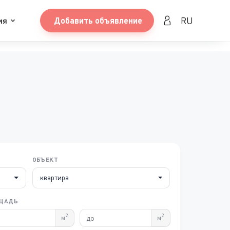
RU
ия
Добавить объявление
ОБЪЕКТ
квартира
ЩАДЬ
2
2
м
м