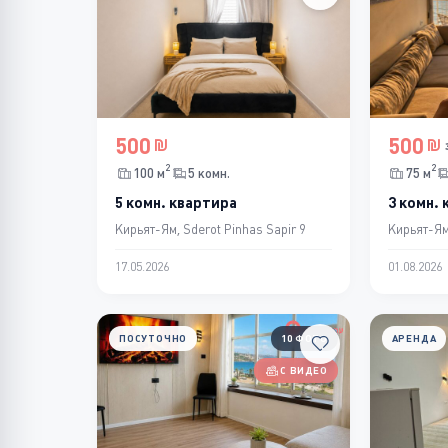
500
500
2
2
100 м
5 комн.
75 м
5 комн. квартира
3 комн.
Кирьят-Ям, Sderot Pinhas Sapir 9
Кирьят-Ям
17.05.2026
01.08.2026
ПОСУТОЧНО
10 ФОТО
АРЕНДА
С ВИДЕО