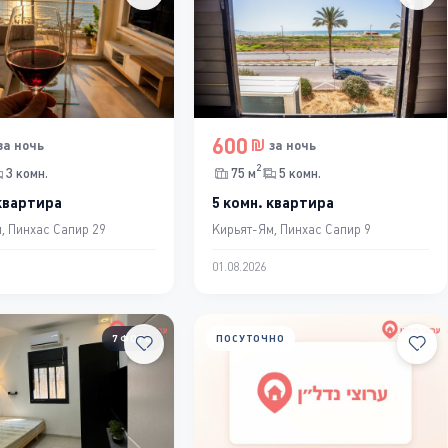
600
за ночь
за ночь
2
3 комн.
75 м
5 комн.
 квартира
5 комн. квартира
, Пинхас Сапир 29
Кирьят-Ям, Пинхас Сапир 9
01.08.2026
7 ФОТО
ПОСУТОЧНО