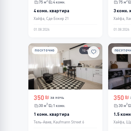
2
2
75 м
4 комн.
75 м
4 комн. квартира
3 комн.
Хайфа, Сде Бокер 21
Хайфа, Ха
01.08.2026
01.08.2026
ПОСУТОЧНО
12 ФОТО
ПОСУТОЧ
350
350
за ночь
2
2
30 м
1 комн.
30 м
1 комн. квартира
1.5 комн
Тель-Авив, Kaufmann Street 6
Хайфа, Шд