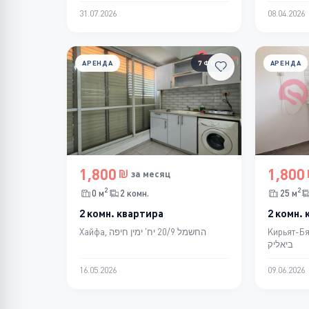
31.07.2026
08.04.2026
АРЕНДА
7 ФОТО
АРЕНДА
1,800
1,800
за месяц
2
2
0 м
2 комн.
25 м
2 комн. квартира
2 комн.
Кирьят-Бялик, ח' 1 קריית
Хайфа, החשמל 20/9 יח' ימין חיפה
ביאליק
16.05.2026
09.06.2026