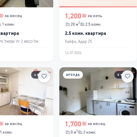
1,200
за месяц
за ночь
2
1 комн.
20 м
2.5 комн.
 квартира
2.5 комн. квартира
Хайфа, אל כנסא 2 יח' שמאל חיפה
Хайфа, Адар 25
14.07.2026
6 ФОТО
АРЕНДА
8 ФОТО
1,700
за месяц
за месяц
2
1 комн.
0 м
2 комн.