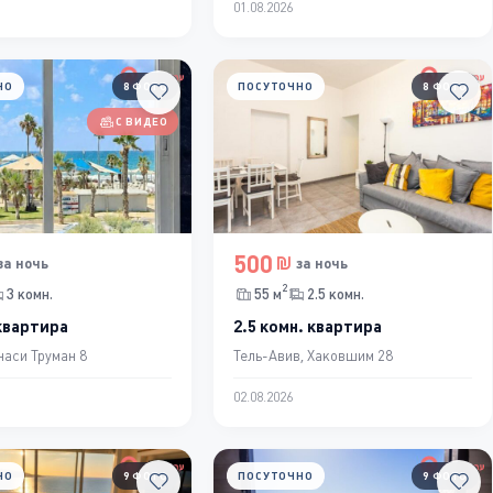
01.08.2026
НО
8 ФОТО
ПОСУТОЧНО
8 ФОТО
С ВИДЕО
500
за ночь
за ночь
2
3 комн.
55 м
2.5 комн.
 квартира
2.5 комн. квартира
наси Труман 8
Тель-Авив, Хаковшим 28
02.08.2026
НО
9 ФОТО
ПОСУТОЧНО
9 ФОТО