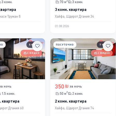
2
3 комн.
70 м
3 комн.
 квартира
3 комн. квартира
наси Труман 8
Хайфа, Шдерот Дгания 34
01.08.2026
НО
5 ФОТО
ПОСУТОЧНО
7 ФОТО
С ВИДЕО
С ВИДЕО
350
за ночь
за ночь
2
1.5 комн.
50 м
2 комн.
. квартира
2 комн. квартира
ерот Дгания 60
Хайфа, Шдерот Дгания 74