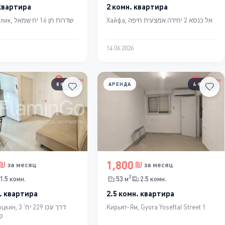
 квартира
2 комн. квартира
Хайфа, אל כנסא 2 יחידה אמצעית חיפה
שדרות חן 16
14.06.2026
8 ФОТО
АРЕНДА
4 ФОТО
1,800
за месяц
за месяц
2
1.5 комн.
53 м
2.5 комн.
. квартира
2.5 комн. квартира
דרך עכו 229 י
Кирьят-Ям, Gyora Yoseftal Street 1
קר